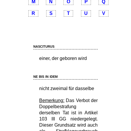
M
N
O
P
Q
R
S
T
U
V
nasciturus
einer, der geboren wird
ne bis in idem
nicht zweimal für dasselbe
Bemerkung:
Das Verbot der
Doppelbestrafung
derselben Tat ist in Artikel
103 III GG niedergelegt.
Dieser Grundsatz wird auch