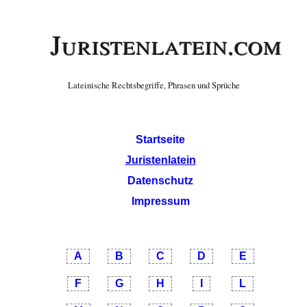
Juristenlatein.com
Lateinische Rechtsbegriffe, Phrasen und Sprüche
Startseite
Juristenlatein
Datenschutz
Impressum
A
B
C
D
E
F
G
H
I
L