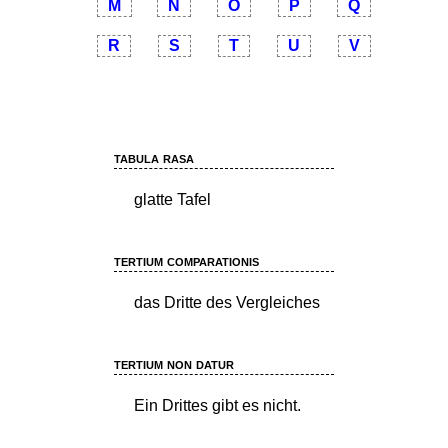
M
N
O
P
Q
R
S
T
U
V
tabula rasa
glatte Tafel
tertium comparationis
das Dritte des Vergleiches
tertium non datur
Ein Drittes gibt es nicht.