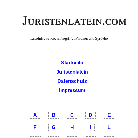
Juristenlatein.com
Lateinische Rechtsbegriffe, Phrasen und Sprüche
Startseite
Juristenlatein
Datenschutz
Impressum
A
B
C
D
E
F
G
H
I
L