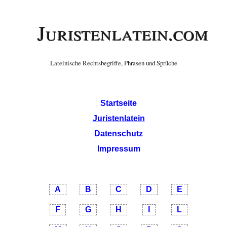
Juristenlatein.com
Lateinische Rechtsbegriffe, Phrasen und Sprüche
Startseite
Juristenlatein
Datenschutz
Impressum
A
B
C
D
E
F
G
H
I
L