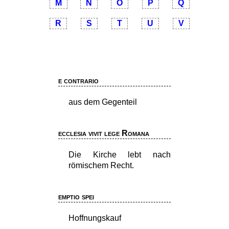
M
N
O
P
Q
R
S
T
U
V
e contrario
aus dem Gegenteil
ecclesia vivit lege Romana
Die Kirche lebt nach
römischem Recht.
emptio spei
Hoffnungskauf