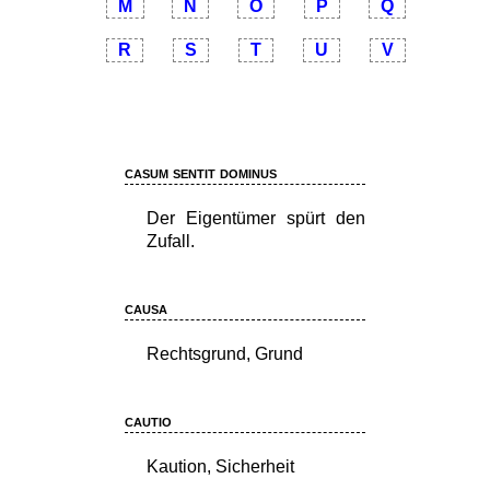
M
N
O
P
Q
R
S
T
U
V
casum sentit dominus
Der Eigentümer spürt den
Zufall.
causa
Rechtsgrund, Grund
cautio
Kaution, Sicherheit