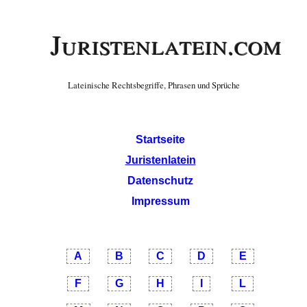
Juristenlatein.com
Lateinische Rechtsbegriffe, Phrasen und Sprüche
Startseite
Juristenlatein
Datenschutz
Impressum
A
B
C
D
E
F
G
H
I
L