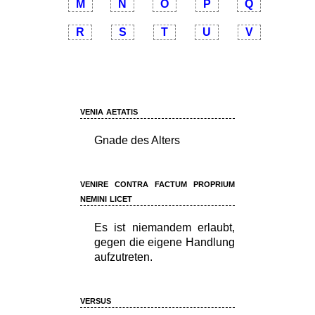
M
N
O
P
Q
R
S
T
U
V
venia aetatis
Gnade des Alters
venire contra factum proprium
nemini licet
Es ist niemandem erlaubt,
gegen die eigene Handlung
aufzutreten.
versus