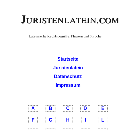
Juristenlatein.com
Lateinische Rechtsbegriffe, Phrasen und Sprüche
Startseite
Juristenlatein
Datenschutz
Impressum
A
B
C
D
E
F
G
H
I
L